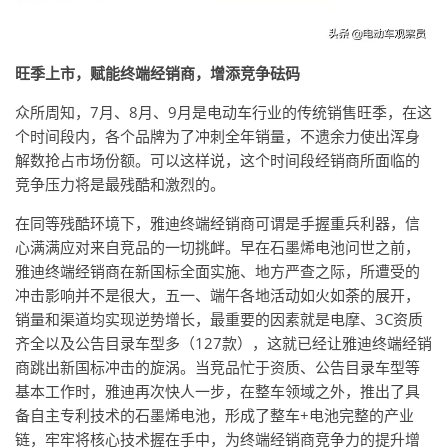
旺季上市，赋能终端经销商，增添竞争砝码
众所周知，7月、8月、9月是电动车行业的传统销售旺季，在这
个时间段内，各个品牌为了冲刺全年销量，不遗余力使出浑身
解数抢占市场份额。可以这样说，这个时间段经销商所面临的
竞争压力将是最残酷和激烈的。
在同等残酷环境下，雅迪终端经销商可谓是手握重兵利器，信
心满满应对来自竞品的一切挑衅。早在石墨烯电池问世之前，
雅迪终端经销商在新国标全面实施、地方严查之际，所遭受的
冲击影响并不是很大，五一、端午各地活动如火如荼的展开，
销量和渠道均实现逆势增长，最重要的因素就是电摩、3C资质
齐全以及公告目录车型多（127款），这就已经让雅迪终端经销
商跳出新国标冲击的旋涡。当竞品忙于资质、公告目录车型等
基本工作时，雅迪再次快人一步，在整车领域之外，推出了具
备自主专利技术的石墨烯电池，形成了整车+电池完整的产业
链，牢牢将核心技术握在手中，为终端经销商竞争力的提升增