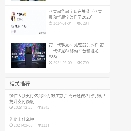
​张碧晨华晨宇现在关系（张碧
晨和华晨宇怎样了2023）
2024-01-01
3284
​第一代骁龙8+处理器怎么样(第
一代骁龙8+移动平台和骁龙
888)
2024-03-09
2799
相关推荐
​微信零钱支付达到20万的注意了 需开通微众银行账户
提升支付额度
2023-12-25
2592
​约爬山什么梗
2024-03-08
2221