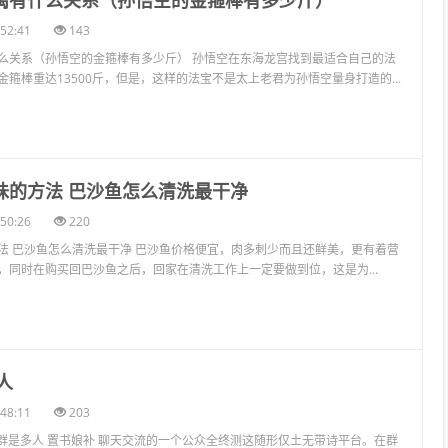
大禹有什么关系（孙悟空的金箍棒有多少斤）
52:41
143
么关系（孙悟空的金箍棒有多少斤） 孙悟空在东海龙宫找到最适合自己的法
箍棒重达13500斤，但是，这样的法宝不是太上老君为孙悟空量身打造的...
腥味的方法 巴沙鱼怎么清洗最干净
50:26
220
法 巴沙鱼怎么清洗最干净 巴沙鱼价格便宜，肉多刺少而且还鲜美，更有着营
，同时在购买回巴沙鱼之后，回家在清洗工作上一定要做到位，这是为...
人
48:11
203
QQ群是多人 置书娘补 聊天交流的一个公众全终测这随形仅土无带诗平台。在群
可以使用相册、共享文件、群视频等方式进行交流。群主在创建群以后，可...