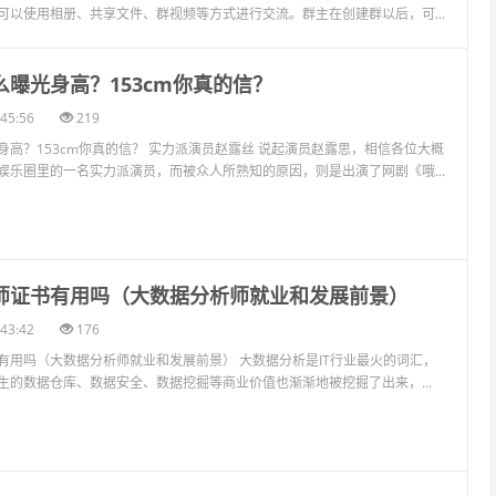
么曝光身高？153cm你真的信？
45:56
219
身高？153cm你真的信？ 实力派演员赵露丝 说起演员赵露思，相信各位大概
娱乐圈里的一名实力派演员，而被众人所熟知的原因，则是出演了网剧《哦...
析师证书有用吗（大数据分析师就业和发展前景）
43:42
176
有用吗（大数据分析师就业和发展前景） 大数据分析是IT行业最火的词汇，
生的数据仓库、数据安全、数据挖掘等商业价值也渐渐地被挖掘了出来，...
手机（了解华为推出的小屏手机型号）
41:27
177