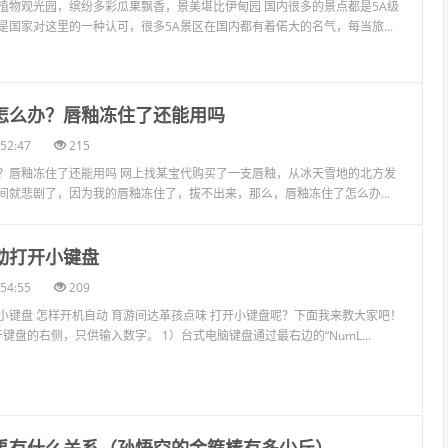
植物观光园，缤纷多彩瓜果飘香，景美堪比伊甸园 国内很多的景点都是5A级
是国家对这里的一种认可，很多5A景区在国内都有着偌大的名气，每当旅...
了怎么办？唇釉冻住了还能用吗
52:47
215
？唇釉冻住了还能用吗 网上找某宝代购买了一支唇釉，从冰天雪地的北方发
间就悲剧了，因为我的唇釉冻住了，拔不出来，那么，唇釉冻住了怎么办...
动打开小键盘
54:55
209
小键盘 怎样开机自动 育游间达革孩点味 打开小键盘呢？下面我来教大家吧！
于键盘的右侧，只供输入数字。 1）台式电脑键盘通过最右边的“NumL...