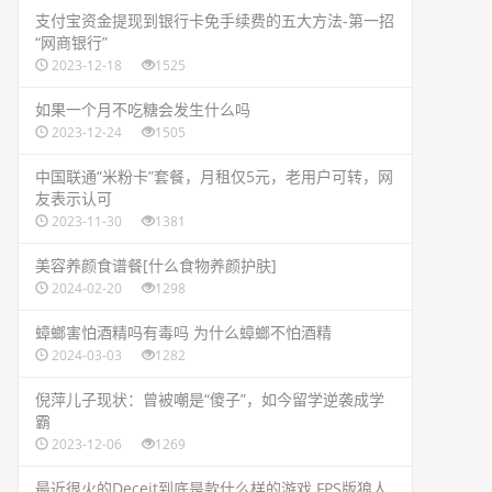
​支付宝资金提现到银行卡免手续费的五大方法-第一招
“网商银行”
2023-12-18
1525
​如果一个月不吃糖会发生什么吗
2023-12-24
1505
​中国联通“米粉卡”套餐，月租仅5元，老用户可转，网
友表示认可
2023-11-30
1381
​美容养颜食谱餐[什么食物养颜护肤]
2024-02-20
1298
​蟑螂害怕酒精吗有毒吗 为什么蟑螂不怕酒精
2024-03-03
1282
​倪萍儿子现状：曾被嘲是“傻子”，如今留学逆袭成学
霸
2023-12-06
1269
​最近很火的Deceit到底是款什么样的游戏 FPS版狼人