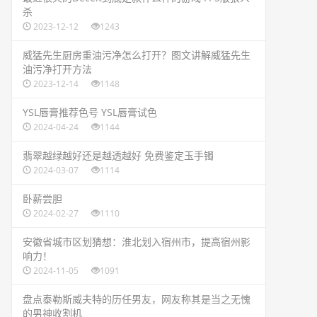
杀
2023-12-12
1243
​威猛先生厨房重油污净怎么打开？图文讲解威猛先生
油污净打开方法
2023-12-14
1148
​YSL唇膏推荐色号 YSL唇膏试色
2024-04-24
1144
​翡翠越绿越好还是越透越好 免费鉴定玉手镯
2024-03-07
1114
​卧薪尝胆
2024-02-27
1110
​安徽省城市区划猜想：淮北划入宿州市，提高宿州影
响力！
2024-11-05
1091
​盘点泰勒斯威夫特的历任男友，网友称其是当之无愧
的男神收割机