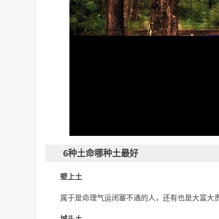
6种土命哪种土最好
壁上土
属于是命理气运闭塞不通的人，还有也是大富大
城头土