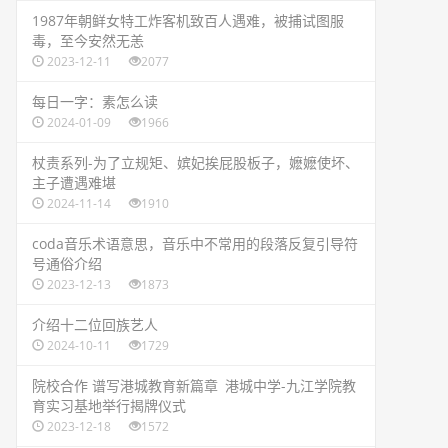
​1987年朝鲜女特工炸客机致百人遇难，被捕试图服
毒，至今安然无恙
2023-12-11
2077
​每日一字：素怎么读
2024-01-09
1966
​杖责系列-为了立规矩、嫔妃挨屁股板子，嬷嬷使坏、
主子遭遇难堪
2024-11-14
1910
​coda音乐术语意思，音乐中不常用的段落反复引导符
号通俗介绍
2023-12-13
1873
​介绍十二位回族艺人
2024-10-11
1729
​院校合作 谱写港城教育新篇章 港城中学-九江学院教
育实习基地举行揭牌仪式
2023-12-18
1572