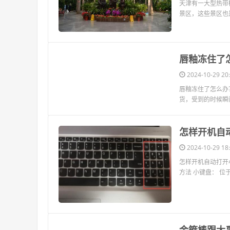
天津有一大型热带
景区，这些景区也
​唇釉冻住
2024-10-29 20:
唇釉冻住了怎么办
货，受到的时候瞬
​怎样开机自
2024-10-29 18:
怎样开机自动打开
方法 小键盘： 位