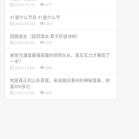
2024-10-10
1077
​41是什么节目 41是什么节
2024-03-18
1053
​窈跳淑女（窈窕淑女,君子好逑诗经）
2024-02-03
1035
​被誉为漫威最强英雄的惊奇队长，真实实力才展现了
一半？
2023-12-06
1008
​他是真正的山东首富，来自烟台莱州的神秘富豪，财
富800多亿
2023-12-06
1005