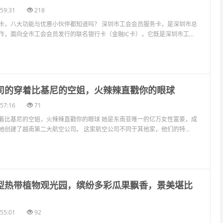
59:31
218
卡，八大功能与优惠小伙伴都知道吗？ 深圳市工会会员服务卡，是深圳市总
作，面向全市工会会员发行的联名银行卡（金融IC卡），它既是深圳市工...
公司的穿着比基尼的空姐，火辣辣直戳你的眼球
57:16
71
着比基尼的空姐，火辣辣直戳你的眼球 她是东南亚唯一的亿万女性富豪，成
她创建了越南第二大航空公司。 这家航空公司不同于其他家，他们的特...
大型热带植物观光园，缤纷多彩瓜果飘香，景美堪比
55:01
92