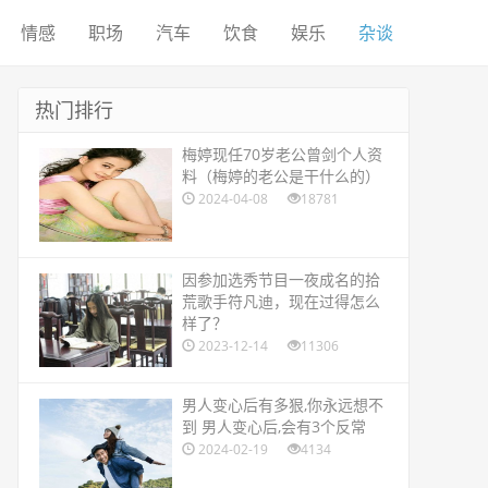
情感
职场
汽车
饮食
娱乐
杂谈
热门排行
​梅婷现任70岁老公曾剑个人资
料（梅婷的老公是干什么的）
2024-04-08
18781
​因参加选秀节目一夜成名的拾
荒歌手符凡迪，现在过得怎么
样了？
2023-12-14
11306
​男人变心后有多狠,你永远想不
到 男人变心后,会有3个反常
2024-02-19
4134