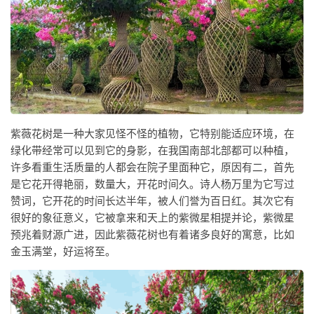
紫薇花树是一种大家见怪不怪的植物，它特别能适应环境，在
绿化带经常可以见到它的身影，在我国南部北部都可以种植，
许多看重生活质量的人都会在院子里面种它，原因有二，首先
是它花开得艳丽，数量大，开花时间久。诗人杨万里为它写过
赞词，它开花的时间长达半年，被人们誉为百日红。其次它有
很好的象征意义，它被拿来和天上的紫微星相提并论，紫微星
预兆着财源广进，因此紫薇花树也有着诸多良好的寓意，比如
金玉满堂，好运将至。