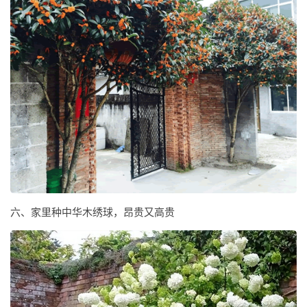
六、家里种中华木绣球，昂贵又高贵