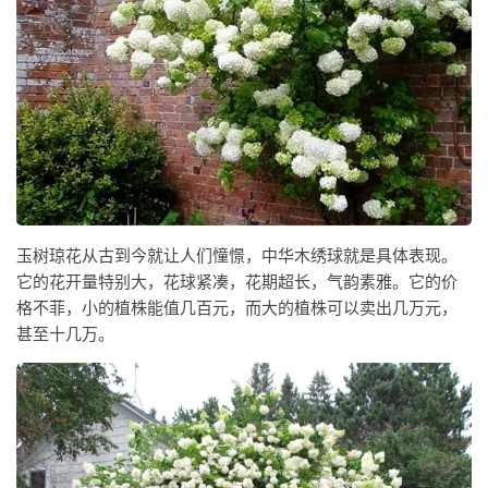
玉树琼花从古到今就让人们憧憬，中华木绣球就是具体表现。
它的花开量特别大，花球紧凑，花期超长，气韵素雅。它的价
格不菲，小的植株能值几百元，而大的植株可以卖出几万元，
甚至十几万。