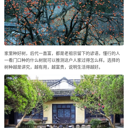
家里种好树，后代一直富，都是老祖宗留下的谚语，懂行的人
一看门口种的什么树就可以推测这户人家过得怎么样。选择的
树种越是讲究，越有用，越富贵，说明生活得越好。