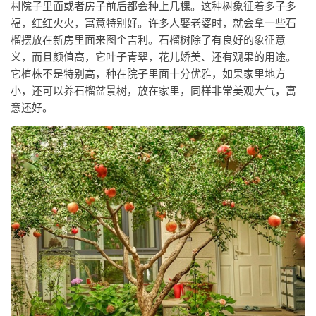
村院子里面或者房子前后都会种上几棵。这种树象征着多子多
福，红红火火，寓意特别好。许多人娶老婆时，就会拿一些石
榴摆放在新房里面来图个吉利。石榴树除了有良好的象征意
义，而且颜值高，它叶子青翠，花儿娇美、还有观果的用途。
它植株不是特别高，种在院子里面十分优雅，如果家里地方
小，还可以养石榴盆景树，放在家里，同样非常美观大气，寓
意还好。