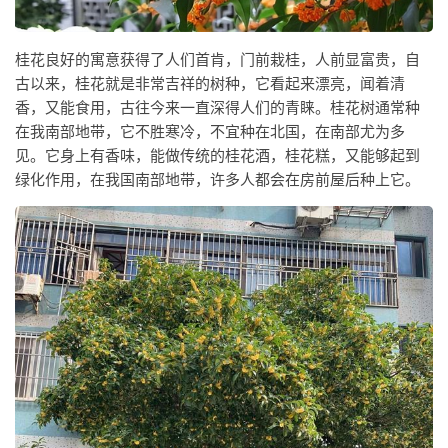
桂花良好的寓意获得了人们首肯，门前栽桂，人前显富贵，自
古以来，桂花就是非常吉祥的树种，它看起来漂亮，闻着清
香，又能食用，古往今来一直深得人们的青睐。桂花树通常种
在我南部地带，它不胜寒冷，不宜种在北国，在南部尤为多
见。它身上有香味，能做传统的桂花酒，桂花糕，又能够起到
绿化作用，在我国南部地带，许多人都会在房前屋后种上它。