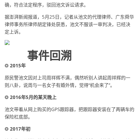
确，符合法定程序，驳回池文诉讼请求。
据澎湃新闻报道，5月25日，记者从池文的代理律师、广东舜华
律师事务所律师胡定锋处获悉，池文不服该一审判决，已经决
定上诉。
事件回溯
❂
2015年
原民警池文因对上司周祥辉不满，偶然听别人讲起周祥辉的一
则八卦，说周与一名女子有婚外情，觉得“机会来了”。
❂
2016年5月的某天晚上
池文带着从网上购买的GPS跟踪器，把跟踪器安装在了两辆车的
保险杠底部。
❂
2017年初