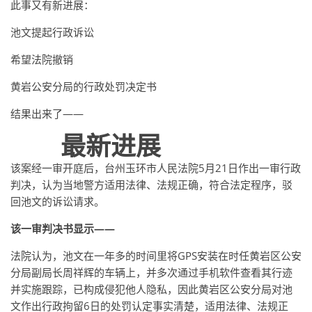
此事又有新进展：
池文提起行政诉讼
希望法院撤销
黄岩公安分局的行政处罚决定书
结果出来了——
最新进展
该案经一审开庭后，台州玉环市人民法院5月21日作出一审行政
判决，认为当地警方适用法律、法规正确，符合法定程序，驳
回池文的诉讼请求。
该一审判决书显示——
法院认为，池文在一年多的时间里将GPS安装在时任黄岩区公安
分局副局长周祥辉的车辆上，并多次通过手机软件查看其行迹
并实施跟踪，已构成侵犯他人隐私，因此黄岩区公安分局对池
文作出行政拘留6日的处罚认定事实清楚，适用法律、法规正