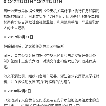
❂
2017年8月25日至2017年8月31日
黄岩公安分局依据公安部《公安机关实施停止执行任务和禁闭
措施的规定》，对池文实施了7日禁闭，原因是他涉嫌多次利用
警察身份私自调取社会视频监控、利用跟踪手段，严重侵犯他
人的个人隐私
❂
2017年8月31日
解除禁闭后，池文被移送黄岩区拘留所。
同日，黄岩公安分局依据《中华人民共和国治安管理处罚条
例》第四十二条第六项，对池文作出拘留六日的行政处罚决
定。
池文不满处罚，继续向台州市纪委、浙江省公安厅提交举报材
料，并在微信朋友圈“痛斥”周祥辉的“劣迹”。
❂
2018年2月8日
池文收到了来自黄岩区纪委派驻公安分局纪检监察组发来的立
案决定书，“对池文同志的违纪问题予以党纪立案”。