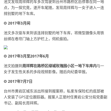
池文发现周祥辉的车多次驾驶到台州市路桥区后停靠在同一地
点，为一探究竟，遂开车尾随，发现周祥辉与一女子进入一连
排别墅的地下车库。
❂
2017年3月间
池文多次驱车来到该连排别墅的地下车库，将微型摄像头用铁
丝绑在卷帘门轴上方护栏上，伺机偷拍。
❂
2017年3月至2017年6月
池文拍摄到
周祥辉在路桥区绿城玫瑰园小区一地下车库内
与一
女子发生性关系的多段视频影像。随后向纪委举报。
❂
2017年7月7日
台州市黄岩区城东派出所接到报案称，私家车保险杠的底部被
人安装了GPS定位跟踪器。报案人正是时任黄岩公安分局党委副
书记、副局长周祥辉。