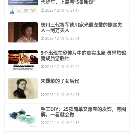
代步车，上路有“5条新规”
2023-12-19 16:31:17
​德川三代将军德川家光最宠爱的侧室夫
人—阿万夫人
2023-12-19 16:29:01
​5个出现在恐怖片中的真实鬼屋 灵异旅馆
竟成旅游胜地
2023-12-19 16:26:46
​宋霭龄的子女后代
2023-12-19 16:24:31
​手工DIY：25款简单又漂亮的发饰，有图
解，一看就会做
2023-12-19 16:22:16